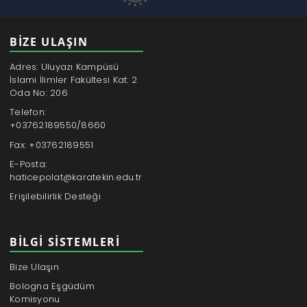
BİZE ULAŞIN
Adres: Uluyazı Kampüsü
İslami İlimler Fakültesi Kat: 2
Oda No: 206
Telefon:
+03762189550/8660
Fax: +03762189551
E-Posta:
haticepolat@karatekin.edu.tr
Erişilebilirlik Desteği
BILGI SISTEMLERI
Bize Ulaşın
Bologna Eşgüdüm
Komisyonu