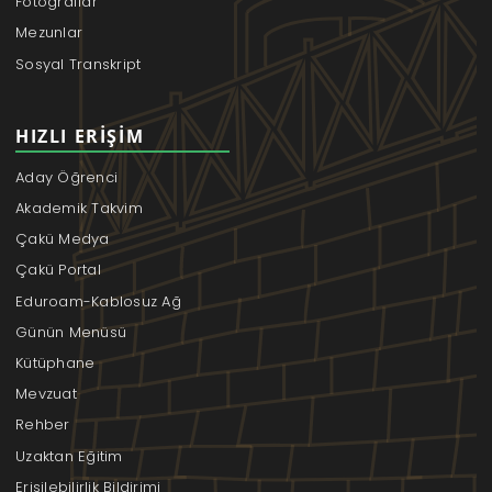
Fotoğraflar
Mezunlar
Sosyal Transkript
HIZLI ERIŞIM
Aday Öğrenci
Akademik Takvim
Çakü Medya
Çakü Portal
Eduroam-Kablosuz Ağ
Günün Menüsü
Kütüphane
Mevzuat
Rehber
Uzaktan Eğitim
Erişilebilirlik Bildirimi