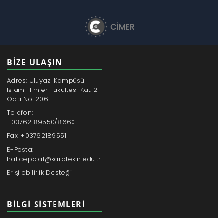
CİMER
BİZE ULAŞIN
Adres: Uluyazı Kampüsü
İslami İlimler Fakültesi Kat: 2
Oda No: 206
Telefon:
+03762189550/8660
Fax: +03762189551
E-Posta:
haticepolat@karatekin.edu.tr
Erişilebilirlik Desteği
BILGI SISTEMLERI