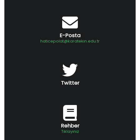
E-Posta
haticepolat@karatekin.edu.tr
Twitter
Rehber
Tıklayınız