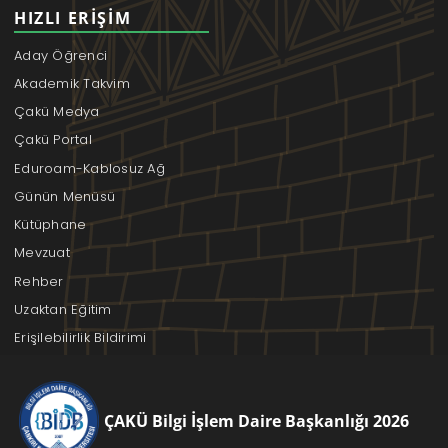
HIZLI ERIŞIM
Aday Öğrenci
Akademik Takvim
Çakü Medya
Çakü Portal
Eduroam-Kablosuz Ağ
Günün Menüsü
Kütüphane
Mevzuat
Rehber
Uzaktan Eğitim
Erişilebilirlik Bildirimi
ÇAKÜ Bilgi İşlem Daire Başkanlığı 2026